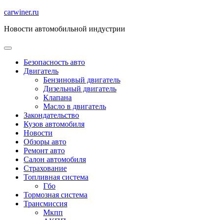
Перейти
carwiner.ru
к
Новости автомобильной индустрии
содержимому
Безопасность авто
Двигатель
Бензиновый двигатель
Дизельный двигатель
Клапана
Масло в двигатель
Закондательство
Кузов автомобиля
Новости
Обзоры авто
Ремонт авто
Салон автомобиля
Страхование
Топливная система
Гбо
Тормозная система
Трансмиссия
Мкпп