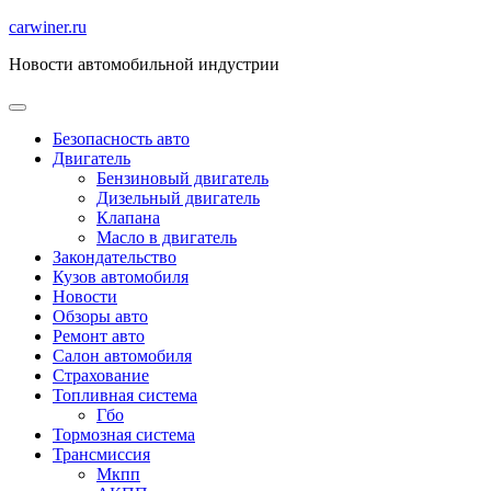
Перейти
carwiner.ru
к
Новости автомобильной индустрии
содержимому
Безопасность авто
Двигатель
Бензиновый двигатель
Дизельный двигатель
Клапана
Масло в двигатель
Закондательство
Кузов автомобиля
Новости
Обзоры авто
Ремонт авто
Салон автомобиля
Страхование
Топливная система
Гбо
Тормозная система
Трансмиссия
Мкпп