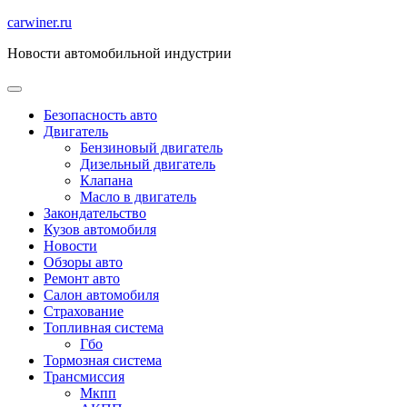
Перейти
carwiner.ru
к
Новости автомобильной индустрии
содержимому
Безопасность авто
Двигатель
Бензиновый двигатель
Дизельный двигатель
Клапана
Масло в двигатель
Закондательство
Кузов автомобиля
Новости
Обзоры авто
Ремонт авто
Салон автомобиля
Страхование
Топливная система
Гбо
Тормозная система
Трансмиссия
Мкпп