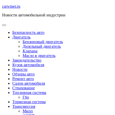
Перейти
carwiner.ru
к
Новости автомобильной индустрии
содержимому
Безопасность авто
Двигатель
Бензиновый двигатель
Дизельный двигатель
Клапана
Масло в двигатель
Закондательство
Кузов автомобиля
Новости
Обзоры авто
Ремонт авто
Салон автомобиля
Страхование
Топливная система
Гбо
Тормозная система
Трансмиссия
Мкпп