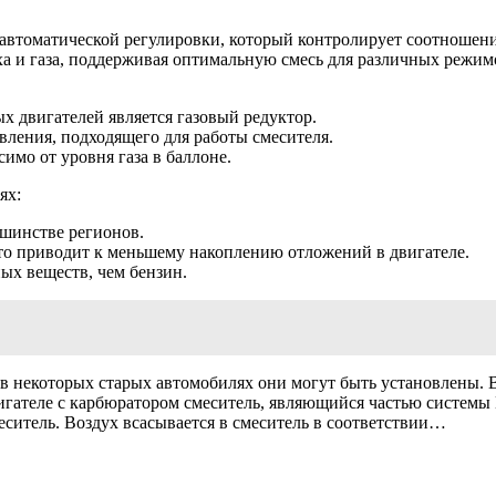
втоматической регулировки, который контролирует соотношение
ха и газа, поддерживая оптимальную смесь для различных режим
 двигателей является газовый редуктор.
авления, подходящего для работы смесителя.
симо от уровня газа в баллоне.
ях:
ьшинстве регионов.
 что приводит к меньшему накоплению отложений в двигателе.
ых веществ, чем бензин.
в некоторых старых автомобилях они могут быть установлены. 
вигателе с карбюратором смеситель, являющийся частью системы
меситель. Воздух всасывается в смеситель в соответствии…