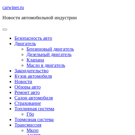
Перейти
carwiner.ru
к
Новости автомобильной индустрии
содержимому
Безопасность авто
Двигатель
Бензиновый двигатель
Дизельный двигатель
Клапана
Масло в двигатель
Закондательство
Кузов автомобиля
Новости
Обзоры авто
Ремонт авто
Салон автомобиля
Страхование
Топливная система
Гбо
Тормозная система
Трансмиссия
Мкпп