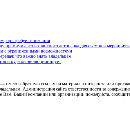
омфорт требует внимания
у премиум авто из элитного автопарка для съемок и мероприят
дям с ограниченными возможностями
редач: что важно знать владельцам
етов и куда он эволюционирует
 — имеют обратную ссылку на материал в интернете или присла
ладельцам. Администрация сайта ответственности за содержание
 Вам, Вашей компании или организации, пожалуйста, сообщите 