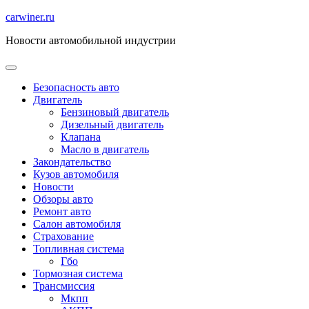
Перейти
carwiner.ru
к
Новости автомобильной индустрии
содержимому
Безопасность авто
Двигатель
Бензиновый двигатель
Дизельный двигатель
Клапана
Масло в двигатель
Закондательство
Кузов автомобиля
Новости
Обзоры авто
Ремонт авто
Салон автомобиля
Страхование
Топливная система
Гбо
Тормозная система
Трансмиссия
Мкпп