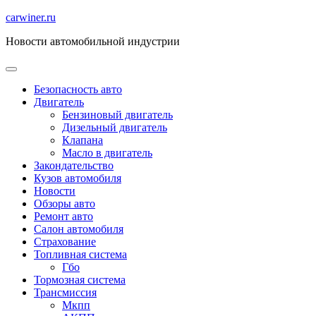
Перейти
carwiner.ru
к
Новости автомобильной индустрии
содержимому
Безопасность авто
Двигатель
Бензиновый двигатель
Дизельный двигатель
Клапана
Масло в двигатель
Закондательство
Кузов автомобиля
Новости
Обзоры авто
Ремонт авто
Салон автомобиля
Страхование
Топливная система
Гбо
Тормозная система
Трансмиссия
Мкпп