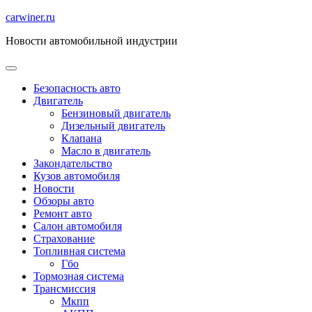
Перейти
carwiner.ru
к
Новости автомобильной индустрии
содержимому
Безопасность авто
Двигатель
Бензиновый двигатель
Дизельный двигатель
Клапана
Масло в двигатель
Закондательство
Кузов автомобиля
Новости
Обзоры авто
Ремонт авто
Салон автомобиля
Страхование
Топливная система
Гбо
Тормозная система
Трансмиссия
Мкпп