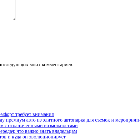
ля последующих моих комментариев.
омфорт требует внимания
у премиум авто из элитного автопарка для съемок и мероприят
дям с ограниченными возможностями
редач: что важно знать владельцам
етов и куда он эволюционирует