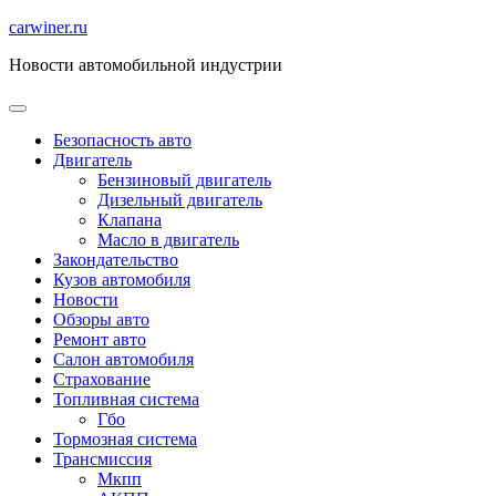
Перейти
carwiner.ru
к
Новости автомобильной индустрии
содержимому
Безопасность авто
Двигатель
Бензиновый двигатель
Дизельный двигатель
Клапана
Масло в двигатель
Закондательство
Кузов автомобиля
Новости
Обзоры авто
Ремонт авто
Салон автомобиля
Страхование
Топливная система
Гбо
Тормозная система
Трансмиссия
Мкпп