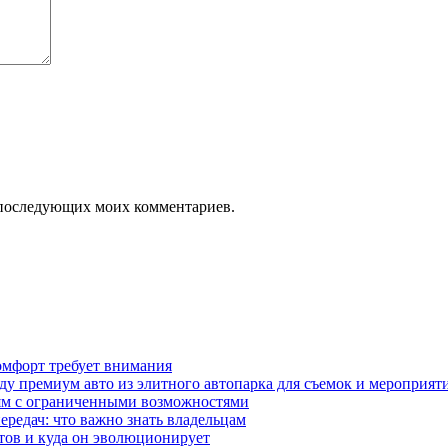
ля последующих моих комментариев.
омфорт требует внимания
у премиум авто из элитного автопарка для съемок и мероприят
дям с ограниченными возможностями
редач: что важно знать владельцам
етов и куда он эволюционирует