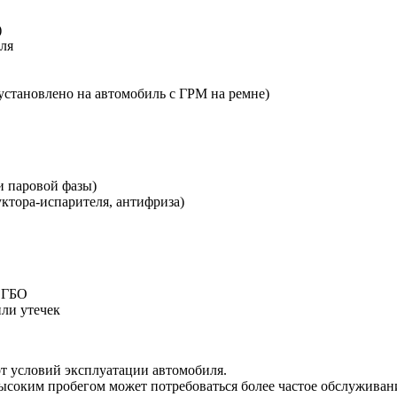
)
еля
установлено на автомобиль с ГРМ на ремне)
и паровой фазы)
ктора-испарителя, антифриза)
 ГБО
ли утечек
т условий эксплуатации автомобиля.
ысоким пробегом может потребоваться более частое обслуживан