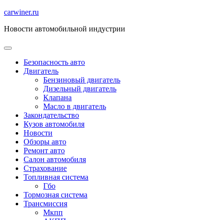
Перейти
carwiner.ru
к
Новости автомобильной индустрии
содержимому
Безопасность авто
Двигатель
Бензиновый двигатель
Дизельный двигатель
Клапана
Масло в двигатель
Закондательство
Кузов автомобиля
Новости
Обзоры авто
Ремонт авто
Салон автомобиля
Страхование
Топливная система
Гбо
Тормозная система
Трансмиссия
Мкпп