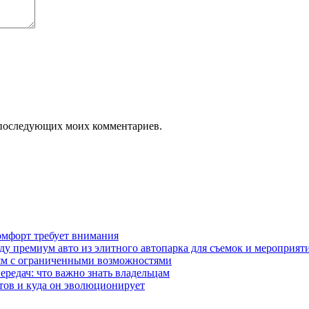
ля последующих моих комментариев.
омфорт требует внимания
у премиум авто из элитного автопарка для съемок и мероприят
дям с ограниченными возможностями
редач: что важно знать владельцам
етов и куда он эволюционирует