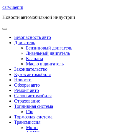
Перейти
carwiner.ru
к
Новости автомобильной индустрии
содержимому
Безопасность авто
Двигатель
Бензиновый двигатель
Дизельный двигатель
Клапана
Масло в двигатель
Закондательство
Кузов автомобиля
Новости
Обзоры авто
Ремонт авто
Салон автомобиля
Страхование
Топливная система
Гбо
Тормозная система
Трансмиссия
Мкпп