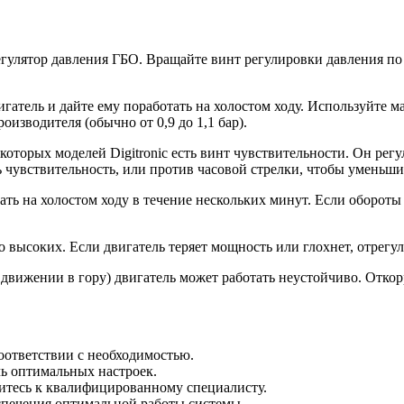
регулятор давления ГБО. Вращайте винт регулировки давления по
игатель и дайте ему поработать на холостом ходу. Используйте м
изводителя (обычно от 0,9 до 1,1 бар).
которых моделей Digitronic есть винт чувствительности. Он рег
 чувствительность, или против часовой стрелки, чтобы уменьшит
тать на холостом ходу в течение нескольких минут. Если оборо
до высоких. Если двигатель теряет мощность или глохнет, отрег
 движении в гору) двигатель может работать неустойчиво. Отко
соответствии с необходимостью.
чь оптимальных настроек.
титесь к квалифицированному специалисту.
спечения оптимальной работы системы.