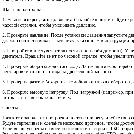
Шаги по настройке:
1. Установите регулятор давления: Откройте капот и найдите 
часовой стрелки, чтобы уменьшить давление.
2. Проверьте давление: После установки давления запустите дв
должно соответствовать значениям, указанным в инструкции про
3. Настройте винт чувствительности (при необходимости): У не
двигатель. Вращайте винт по часовой стрелке, чтобы увеличить
4. Проверьте обороты холостого хода: Дайте двигателю порабо
регулировки холостого хода на дроссельной заслонке.
5. Проверьте разгон: Ускорьте автомобиль от низких оборотов 
6. Проверьте высокую нагрузку: Под нагрузкой (например, при
поток газа на высоких нагрузках.
Советы:
Начните с заводских настроек и постепенно регулируйте их в 
Будьте терпеливы и сделайте несколько прогонов, чтобы дости
Если вы не уверены в своей способности настроить ГБО, обра
Регулярно проверяйте и корректируйте настройки ГБО для обе