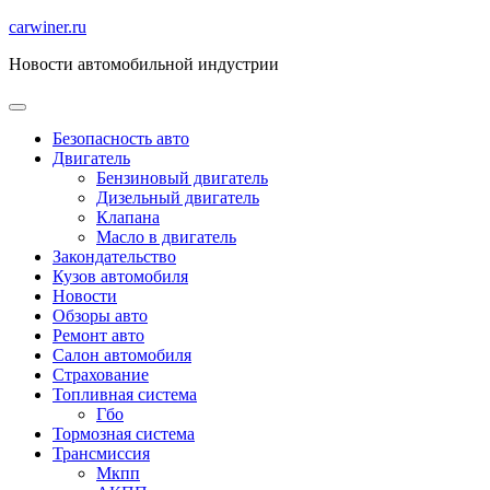
Перейти
carwiner.ru
к
Новости автомобильной индустрии
содержимому
Безопасность авто
Двигатель
Бензиновый двигатель
Дизельный двигатель
Клапана
Масло в двигатель
Закондательство
Кузов автомобиля
Новости
Обзоры авто
Ремонт авто
Салон автомобиля
Страхование
Топливная система
Гбо
Тормозная система
Трансмиссия
Мкпп