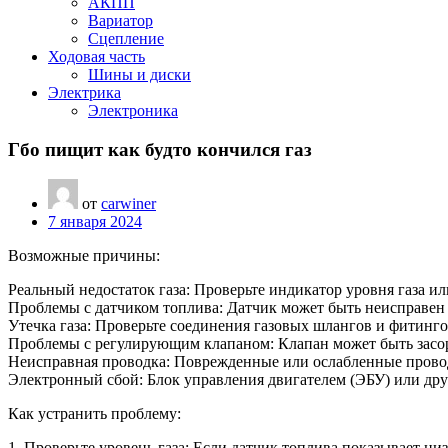
АКПП
Вариатор
Сцепление
Ходовая часть
Шины и диски
Электрика
Электроника
Гбо пищит как будто кончился газ
от
carwiner
7 января 2024
Возможные причины:
Реальный недостаток газа: Проверьте индикатор уровня газа и
Проблемы с датчиком топлива: Датчик может быть неисправен 
Утечка газа: Проверьте соединения газовых шлангов и фитинго
Проблемы с регулирующим клапаном: Клапан может быть засоре
Неисправная проводка: Поврежденные или ослабленные провод
Электронный сбой: Блок управления двигателем (ЭБУ) или дру
Как устранить проблему:
1. Проверьте уровень газа: Если датчик топлива показывает ни