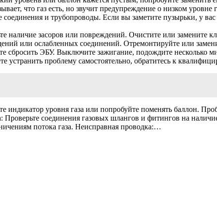
зывает, что газ есть, но звучит предупреждение о низком уровне
е соединения и трубопроводы. Если вы заметите пузырьки, у ва
те наличие засоров или повреждений. Очистите или замените к
ждений или ослабленных соединений. Отремонтируйте или замен
те сбросить ЭБУ. Выключите зажигание, подождите несколько ми
те устранить проблему самостоятельно, обратитесь к квалифици
е индикатор уровня газа или попробуйте поменять баллон. Про
за: Проверьте соединения газовых шлангов и фитингов на налич
аничениям потока газа. Неисправная проводка:…