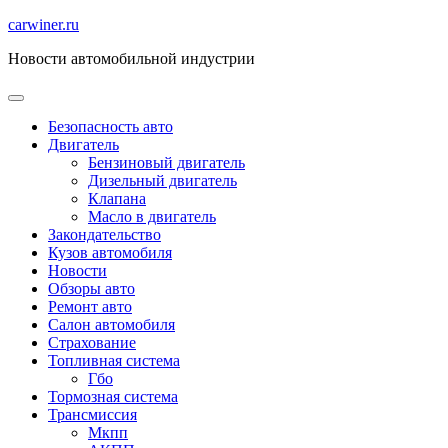
Перейти
carwiner.ru
к
Новости автомобильной индустрии
содержимому
Безопасность авто
Двигатель
Бензиновый двигатель
Дизельный двигатель
Клапана
Масло в двигатель
Закондательство
Кузов автомобиля
Новости
Обзоры авто
Ремонт авто
Салон автомобиля
Страхование
Топливная система
Гбо
Тормозная система
Трансмиссия
Мкпп