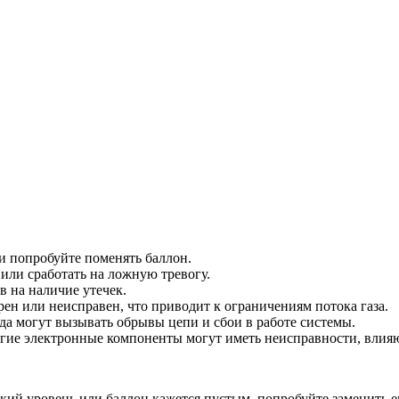
ли попробуйте поменять баллон.
или сработать на ложную тревогу.
в на наличие утечек.
н или неисправен, что приводит к ограничениям потока газа.
а могут вызывать обрывы цепи и сбои в работе системы.
гие электронные компоненты могут иметь неисправности, влияю
зкий уровень или баллон кажется пустым, попробуйте заменить е