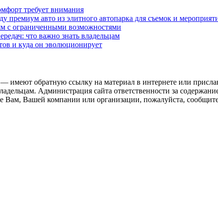
омфорт требует внимания
у премиум авто из элитного автопарка для съемок и мероприят
дям с ограниченными возможностями
редач: что важно знать владельцам
етов и куда он эволюционирует
 — имеют обратную ссылку на материал в интернете или присла
ладельцам. Администрация сайта ответственности за содержание
 Вам, Вашей компании или организации, пожалуйста, сообщите 