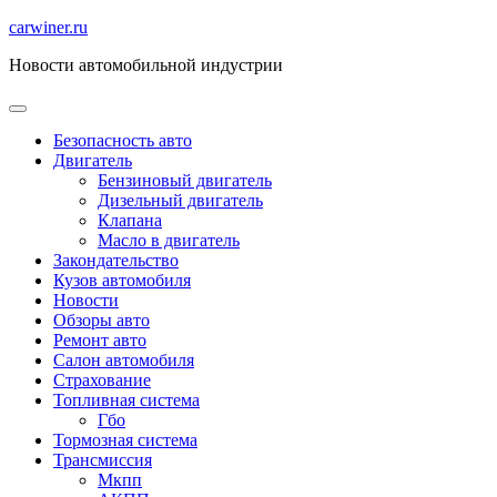
Перейти
carwiner.ru
к
Новости автомобильной индустрии
содержимому
Безопасность авто
Двигатель
Бензиновый двигатель
Дизельный двигатель
Клапана
Масло в двигатель
Закондательство
Кузов автомобиля
Новости
Обзоры авто
Ремонт авто
Салон автомобиля
Страхование
Топливная система
Гбо
Тормозная система
Трансмиссия
Мкпп