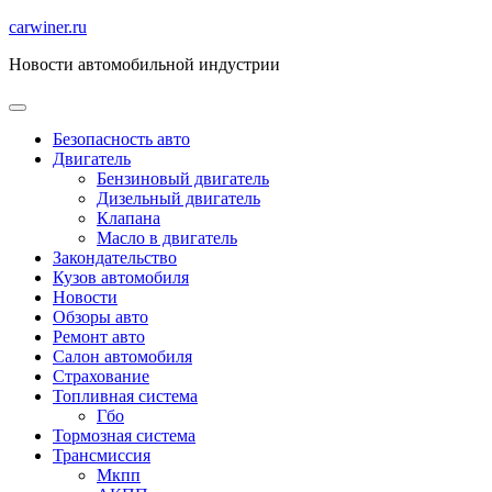
Перейти
carwiner.ru
к
Новости автомобильной индустрии
содержимому
Безопасность авто
Двигатель
Бензиновый двигатель
Дизельный двигатель
Клапана
Масло в двигатель
Закондательство
Кузов автомобиля
Новости
Обзоры авто
Ремонт авто
Салон автомобиля
Страхование
Топливная система
Гбо
Тормозная система
Трансмиссия
Мкпп