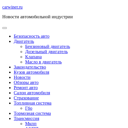
Перейти
carwiner.ru
к
Новости автомобильной индустрии
содержимому
Безопасность авто
Двигатель
Бензиновый двигатель
Дизельный двигатель
Клапана
Масло в двигатель
Закондательство
Кузов автомобиля
Новости
Обзоры авто
Ремонт авто
Салон автомобиля
Страхование
Топливная система
Гбо
Тормозная система
Трансмиссия
Мкпп