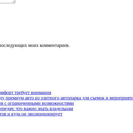
ля последующих моих комментариев.
омфорт требует внимания
у премиум авто из элитного автопарка для съемок и мероприят
дям с ограниченными возможностями
редач: что важно знать владельцам
етов и куда он эволюционирует