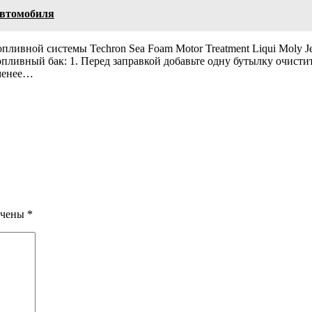
автомобиля
ливной системы Techron Sea Foam Motor Treatment Liqui Moly Jec
опливный бак: 1. Перед заправкой добавьте одну бутылку очист
 менее…
ечены
*