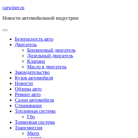
Перейти
carwiner.ru
к
Новости автомобильной индустрии
содержимому
Безопасность авто
Двигатель
Бензиновый двигатель
Дизельный двигатель
Клапана
Масло в двигатель
Закондательство
Кузов автомобиля
Новости
Обзоры авто
Ремонт авто
Салон автомобиля
Страхование
Топливная система
Гбо
Тормозная система
Трансмиссия
Мкпп