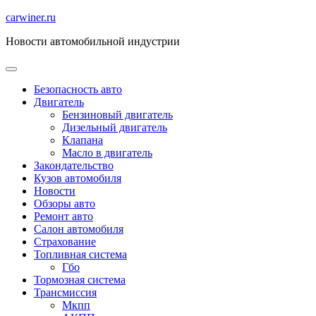
Перейти
carwiner.ru
к
Новости автомобильной индустрии
содержимому
Безопасность авто
Двигатель
Бензиновый двигатель
Дизельный двигатель
Клапана
Масло в двигатель
Закондательство
Кузов автомобиля
Новости
Обзоры авто
Ремонт авто
Салон автомобиля
Страхование
Топливная система
Гбо
Тормозная система
Трансмиссия
Мкпп