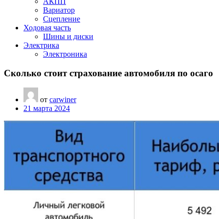
АКПП
Вариатор
Сцепление
Ходовая часть
Шины и диски
Электрика
Электроника
Сколько стоит страхование автомобиля по осаго
от
carwiner
21 марта 2024