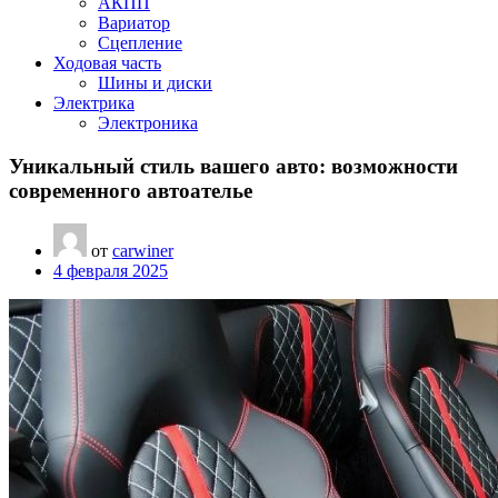
АКПП
Вариатор
Сцепление
Ходовая часть
Шины и диски
Электрика
Электроника
Уникальный стиль вашего авто: возможности
современного автоателье
от
carwiner
4 февраля 2025