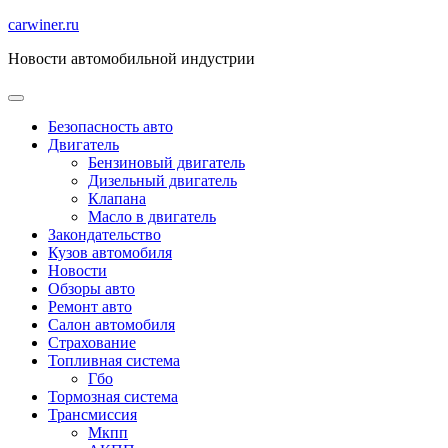
Перейти
carwiner.ru
к
Новости автомобильной индустрии
содержимому
Безопасность авто
Двигатель
Бензиновый двигатель
Дизельный двигатель
Клапана
Масло в двигатель
Закондательство
Кузов автомобиля
Новости
Обзоры авто
Ремонт авто
Салон автомобиля
Страхование
Топливная система
Гбо
Тормозная система
Трансмиссия
Мкпп