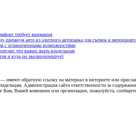
омфорт требует внимания
у премиум авто из элитного автопарка для съемок и мероприят
дям с ограниченными возможностями
редач: что важно знать владельцам
етов и куда он эволюционирует
 — имеют обратную ссылку на материал в интернете или присла
ладельцам. Администрация сайта ответственности за содержание
 Вам, Вашей компании или организации, пожалуйста, сообщите 