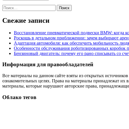
Найти:
Свежие записи
Восстановление пневматической подвески BMW: когда к
Роскошь в детальном приближении: зачем выбирают аренд
Адаптация автомобиля: как обеспечить мобильность лю
Особенности обслуживания роботизированных коробок пе
Бензиновый двигатель: почему его рано списывать со сч
Информация для правообладателей
Все материалы на данном сайте взяты из открытых источников
ознакомительных целях. Права на материалы принадлежат их в
материалы, которые нарушают авторские права, принадлежащие
Облако тегов