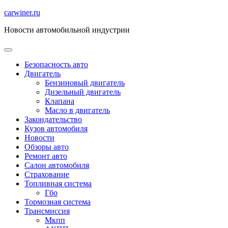
Перейти
carwiner.ru
к
Новости автомобильной индустрии
содержимому
Безопасность авто
Двигатель
Бензиновый двигатель
Дизельный двигатель
Клапана
Масло в двигатель
Закондательство
Кузов автомобиля
Новости
Обзоры авто
Ремонт авто
Салон автомобиля
Страхование
Топливная система
Гбо
Тормозная система
Трансмиссия
Мкпп