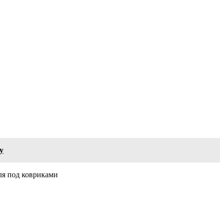
у
ля под ковриками