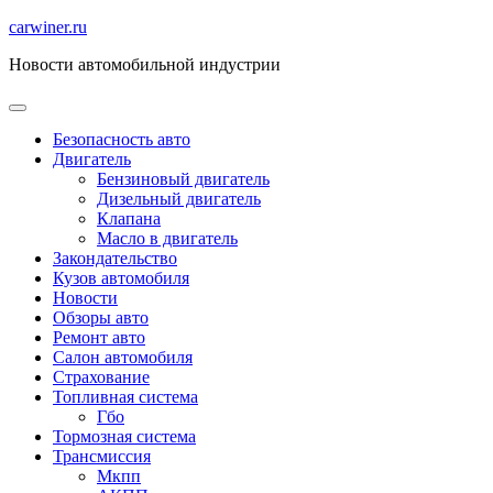
Перейти
carwiner.ru
к
Новости автомобильной индустрии
содержимому
Безопасность авто
Двигатель
Бензиновый двигатель
Дизельный двигатель
Клапана
Масло в двигатель
Закондательство
Кузов автомобиля
Новости
Обзоры авто
Ремонт авто
Салон автомобиля
Страхование
Топливная система
Гбо
Тормозная система
Трансмиссия
Мкпп