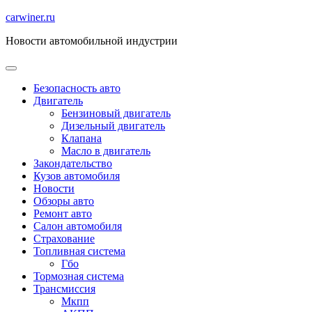
Перейти
carwiner.ru
к
Новости автомобильной индустрии
содержимому
Безопасность авто
Двигатель
Бензиновый двигатель
Дизельный двигатель
Клапана
Масло в двигатель
Закондательство
Кузов автомобиля
Новости
Обзоры авто
Ремонт авто
Салон автомобиля
Страхование
Топливная система
Гбо
Тормозная система
Трансмиссия
Мкпп