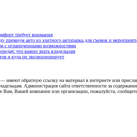
омфорт требует внимания
у премиум авто из элитного автопарка для съемок и мероприят
дям с ограниченными возможностями
редач: что важно знать владельцам
етов и куда он эволюционирует
 — имеют обратную ссылку на материал в интернете или присла
ладельцам. Администрация сайта ответственности за содержание
 Вам, Вашей компании или организации, пожалуйста, сообщите 