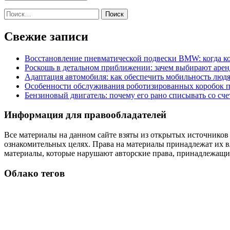
Найти:
Свежие записи
Восстановление пневматической подвески BMW: когда к
Роскошь в детальном приближении: зачем выбирают аренд
Адаптация автомобиля: как обеспечить мобильность лю
Особенности обслуживания роботизированных коробок пе
Бензиновый двигатель: почему его рано списывать со сч
Информация для правообладателей
Все материалы на данном сайте взяты из открытых источников
ознакомительных целях. Права на материалы принадлежат их в
материалы, которые нарушают авторские права, принадлежащие
Облако тегов