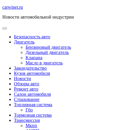
Перейти
carwiner.ru
к
Новости автомобильной индустрии
содержимому
Безопасность авто
Двигатель
Бензиновый двигатель
Дизельный двигатель
Клапана
Масло в двигатель
Закондательство
Кузов автомобиля
Новости
Обзоры авто
Ремонт авто
Салон автомобиля
Страхование
Топливная система
Гбо
Тормозная система
Трансмиссия
Мкпп