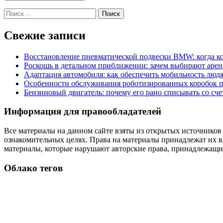
Найти:
Свежие записи
Восстановление пневматической подвески BMW: когда к
Роскошь в детальном приближении: зачем выбирают аренд
Адаптация автомобиля: как обеспечить мобильность лю
Особенности обслуживания роботизированных коробок пе
Бензиновый двигатель: почему его рано списывать со сч
Информация для правообладателей
Все материалы на данном сайте взяты из открытых источников
ознакомительных целях. Права на материалы принадлежат их в
материалы, которые нарушают авторские права, принадлежащие
Облако тегов