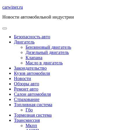
Перейти
carwiner.ru
к
Новости автомобильной индустрии
содержимому
Безопасность авто
Двигатель
Бензиновый двигатель
Дизельный двигатель
Клапана
Масло в двигатель
Закондательство
Кузов автомобиля
Новости
Обзоры авто
Ремонт авто
Салон автомобиля
Страхование
Топливная система
Гбо
Тормозная система
Трансмиссия
Мкпп