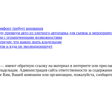
омфорт требует внимания
у премиум авто из элитного автопарка для съемок и мероприят
дям с ограниченными возможностями
редач: что важно знать владельцам
етов и куда он эволюционирует
 — имеют обратную ссылку на материал в интернете или присла
ладельцам. Администрация сайта ответственности за содержание
 Вам, Вашей компании или организации, пожалуйста, сообщите 