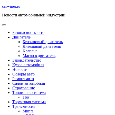
Перейти
carwiner.ru
к
Новости автомобильной индустрии
содержимому
Безопасность авто
Двигатель
Бензиновый двигатель
Дизельный двигатель
Клапана
Масло в двигатель
Закондательство
Кузов автомобиля
Новости
Обзоры авто
Ремонт авто
Салон автомобиля
Страхование
Топливная система
Гбо
Тормозная система
Трансмиссия
Мкпп