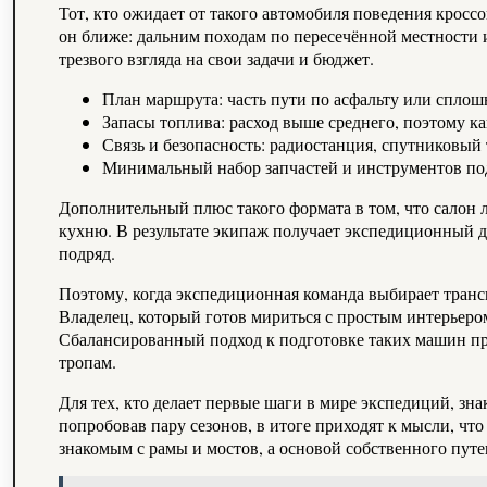
Тот, кто ожидает от такого автомобиля поведения кросс
он ближе: дальним походам по пересечённой местности и
трезвого взгляда на свои задачи и бюджет.
План маршрута: часть пути по асфальту или сплош
Запасы топлива: расход выше среднего, поэтому к
Связь и безопасность: радиостанция, спутниковый 
Минимальный набор запчастей и инструментов под
Дополнительный плюс такого формата в том, что салон 
кухню. В результате экипаж получает экспедиционный до
подряд.
Поэтому, когда экспедиционная команда выбирает транс
Владелец, который готов мириться с простым интерьеро
Сбалансированный подход к подготовке таких машин пре
тропам.
Для тех, кто делает первые шаги в мире экспедиций, зн
попробовав пару сезонов, в итоге приходят к мысли, чт
знакомым с рамы и мостов, а основой собственного пут