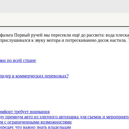
фальта Первый ручей мы пересекли ещё до рассвета: вода плеска
 прислушивался к звуку мотора и потрескиванию досок настила
ки по всей стране
 лидер в коммерческих перевозках?
омфорт требует внимания
у премиум авто из элитного автопарка для съемок и мероприят
дям с ограниченными возможностями
редач: что важно знать владельцам