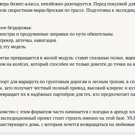
овера бизнес-класса, неизбежно разочаруется. Перед покупкой д
ли скоростным марш-броскам по трассе. Подготовка к экспедици
ное бездорожье.
анистры и продуманные заправки по пути обязательны.
трекер, аптечка, навигация.
 эту модель.
легко превращается в жилой модуль: ставят спальные полки, ящ
м на колёсах, который способен не только довезти до точки на к
порт для маршрута по грунтовым дорогам и лесным тропам, в сп
м, зато получает честный полный привод, высокий клиренс и ку
вращает их в надёжных партнёров для тех, кто предпочитает п
акомство с этим форматом часто начинается с поездки в аренду 
о экспедиционный проект стоит строить именно на этой базе. УАЗ
ешествующего дома, с которым хочется возвращаться на любимые 