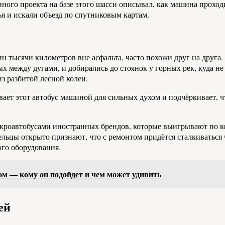
ного проекта на базе этого шасси описывал, как машина проход
ья и искали объезд по спутниковым картам.
н тысячи километров вне асфальта, часто похожи друг на друга.
х между дугами, и добирались до стоянок у горных рек, куда н
из разбитой лесной колеи.
вает этот автобус машиной для сильных духом и подчёркивает, ч
микроавтобусами иностранных брендов, которые выигрывают по 
дельцы открыто признают, что с ремонтом придётся сталкиватьс
ого оборудования.
ром — кому он подойдет и чем может удивить
ей