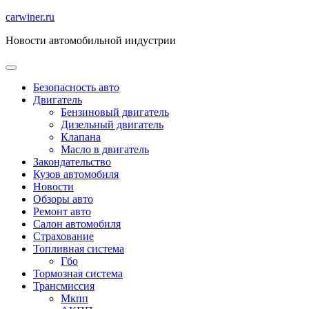
Перейти
carwiner.ru
к
Новости автомобильной индустрии
содержимому
Безопасность авто
Двигатель
Бензиновый двигатель
Дизельный двигатель
Клапана
Масло в двигатель
Закондательство
Кузов автомобиля
Новости
Обзоры авто
Ремонт авто
Салон автомобиля
Страхование
Топливная система
Гбо
Тормозная система
Трансмиссия
Мкпп