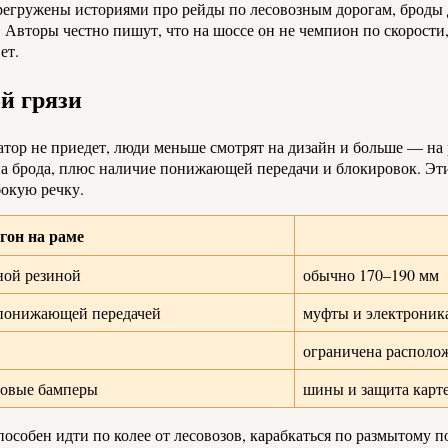
егружены историями про рейды по лесовозным дорогам, броды д
 Авторы честно пишут, что на шоссе он не чемпион по скорости,
ет.
й грязи
акуатор не приедет, люди меньше смотрят на дизайн и больше — 
ина брода, плюс наличие понижающей передачи и блокировок. Эт
бокую речку.
гон на раме
ной резиной
обычно 170–190 мм
 понижающей передачей
муфты и электроник
ограничена располо
иловые бамперы
шины и защита карте
 способен идти по колее от лесовозов, карабкаться по размытому