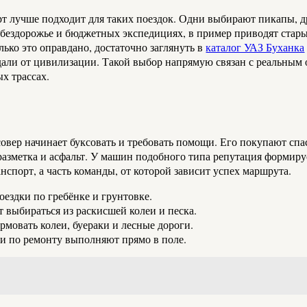
рт лучше подходит для таких поездок. Одни выбирают пикапы, д
ом бездорожье и бюджетных экспедициях, в пример приводят ста
лько это оправдано, достаточно заглянуть в
каталог УАЗ Буханка
али от цивилизации. Такой выбор напрямую связан с реальным 
х трассах.
совер начинает буксовать и требовать помощи. Его покупают сп
 разметка и асфальт. У машин подобного типа репутация формиру
нспорт, а часть команды, от которой зависит успех маршрута.
ездки по гребёнке и грунтовке.
выбираться из раскисшей колеи и песка.
мовать колеи, буераки и лесные дороги.
и по ремонту выполняют прямо в поле.