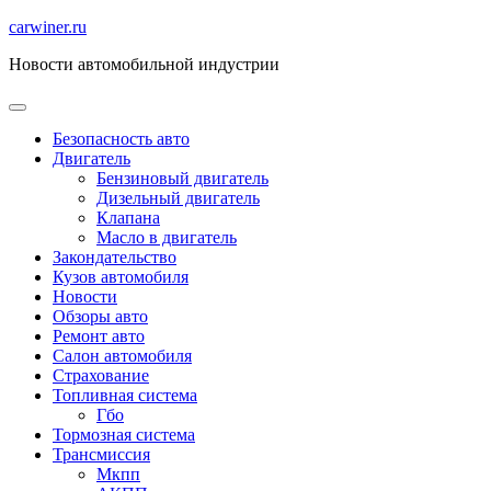
Перейти
carwiner.ru
к
Новости автомобильной индустрии
содержимому
Безопасность авто
Двигатель
Бензиновый двигатель
Дизельный двигатель
Клапана
Масло в двигатель
Закондательство
Кузов автомобиля
Новости
Обзоры авто
Ремонт авто
Салон автомобиля
Страхование
Топливная система
Гбо
Тормозная система
Трансмиссия
Мкпп