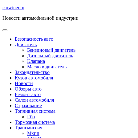
Перейти
carwiner.ru
к
Новости автомобильной индустрии
содержимому
Безопасность авто
Двигатель
Бензиновый двигатель
Дизельный двигатель
Клапана
Масло в двигатель
Закондательство
Кузов автомобиля
Новости
Обзоры авто
Ремонт авто
Салон автомобиля
Страхование
Топливная система
Гбо
Тормозная система
Трансмиссия
Мкпп