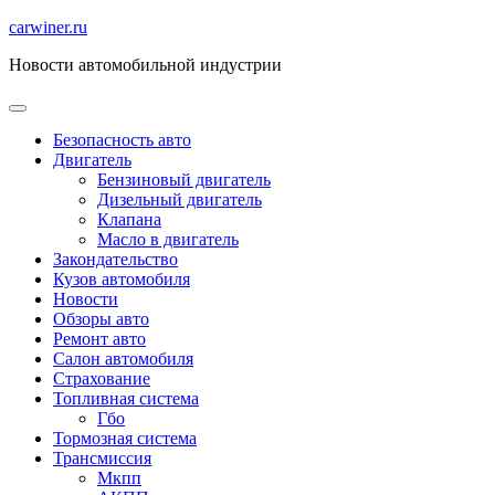
Перейти
carwiner.ru
к
Новости автомобильной индустрии
содержимому
Безопасность авто
Двигатель
Бензиновый двигатель
Дизельный двигатель
Клапана
Масло в двигатель
Закондательство
Кузов автомобиля
Новости
Обзоры авто
Ремонт авто
Салон автомобиля
Страхование
Топливная система
Гбо
Тормозная система
Трансмиссия
Мкпп