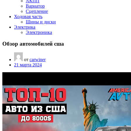
АКПП
Вариатор
Сцепление
Ходовая часть
Шины и диски
Электрика
Электроника
Обзор автомобилей сша
от
carwiner
21 марта 2024