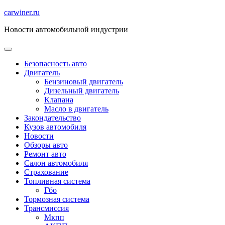
Перейти
carwiner.ru
к
Новости автомобильной индустрии
содержимому
Безопасность авто
Двигатель
Бензиновый двигатель
Дизельный двигатель
Клапана
Масло в двигатель
Закондательство
Кузов автомобиля
Новости
Обзоры авто
Ремонт авто
Салон автомобиля
Страхование
Топливная система
Гбо
Тормозная система
Трансмиссия
Мкпп