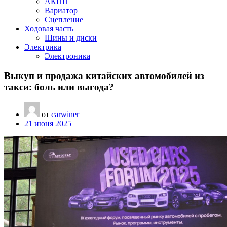
АКПП
Вариатор
Сцепление
Ходовая часть
Шины и диски
Электрика
Электроника
Выкуп и продажа китайских автомобилей из
такси: боль или выгода?
от
carwiner
21 июня 2025