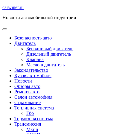
Перейти
carwiner.ru
к
Новости автомобильной индустрии
содержимому
Безопасность авто
Двигатель
Бензиновый двигатель
Дизельный двигатель
Клапана
Масло в двигатель
Закондательство
Кузов автомобиля
Новости
Обзоры авто
Ремонт авто
Салон автомобиля
Страхование
Топливная система
Гбо
Тормозная система
Трансмиссия
Мкпп