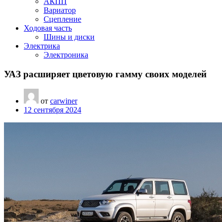
АКПП
Вариатор
Сцепление
Ходовая часть
Шины и диски
Электрика
Электроника
УАЗ расширяет цветовую гамму своих моделей
от
carwiner
12 сентября 2024