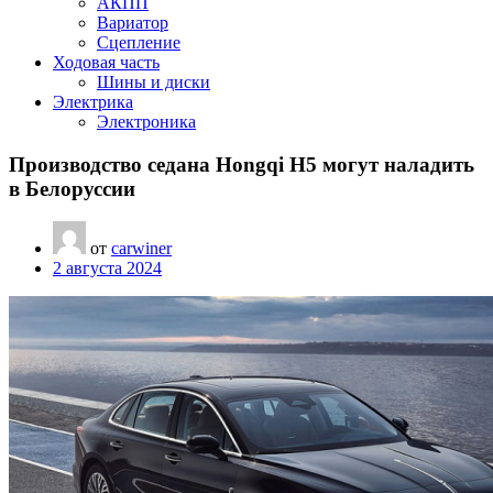
АКПП
Вариатор
Сцепление
Ходовая часть
Шины и диски
Электрика
Электроника
Производство седана Hongqi H5 могут наладить
в Белоруссии
от
carwiner
2 августа 2024