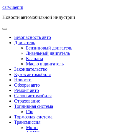
Перейти
carwiner.ru
к
Новости автомобильной индустрии
содержимому
Безопасность авто
Двигатель
Бензиновый двигатель
Дизельный двигатель
Клапана
Масло в двигатель
Закондательство
Кузов автомобиля
Новости
Обзоры авто
Ремонт авто
Салон автомобиля
Страхование
Топливная система
Гбо
Тормозная система
Трансмиссия
Мкпп