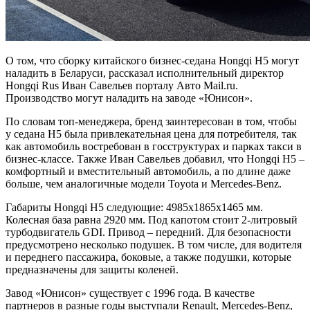
О том, что сборку китайского бизнес-седана Hongqi H5 могут
наладить в Беларуси, рассказал исполнительный директор
Hongqi Rus Иван Савельев порталу Авто Mail.ru.
Производство могут наладить на заводе «Юнисон».
По словам топ-менеджера, бренд заинтересован в том, чтобы
у седана H5 была привлекательная цена для потребителя, так
как автомобиль востребован в госструктурах и парках такси в
бизнес-классе. Также Иван Савельев добавил, что Hongqi H5 –
комфортный и вместительный автомобиль, а по длине даже
больше, чем аналогичные модели Toyota и Mercedes-Benz.
Габариты Hongqi H5 следующие: 4985х1865х1465 мм.
Колесная база равна 2920 мм. Под капотом стоит 2-литровый
турбодвигатель GDI. Привод – передний. Для безопасности
предусмотрено несколько подушек. В том числе, для водителя
и переднего пассажира, боковые, а также подушки, которые
предназначены для защиты коленей.
Завод «Юнисон» существует с 1996 года. В качестве
партнеров в разные годы выступали Renault, Mercedes-Benz,