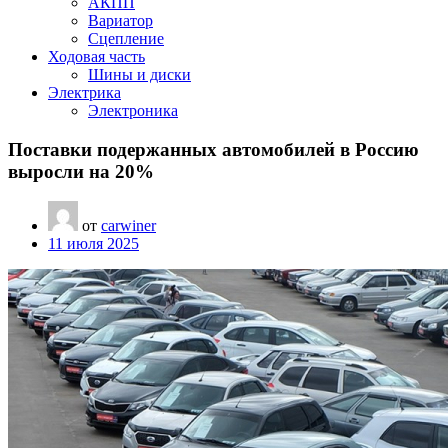
АКПП
Вариатор
Сцепление
Ходовая часть
Шины и диски
Электрика
Электроника
Поставки подержанных автомобилей в Россию
выросли на 20%
от
carwiner
11 июля 2025