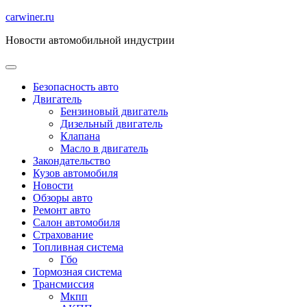
Перейти
carwiner.ru
к
Новости автомобильной индустрии
содержимому
Безопасность авто
Двигатель
Бензиновый двигатель
Дизельный двигатель
Клапана
Масло в двигатель
Закондательство
Кузов автомобиля
Новости
Обзоры авто
Ремонт авто
Салон автомобиля
Страхование
Топливная система
Гбо
Тормозная система
Трансмиссия
Мкпп