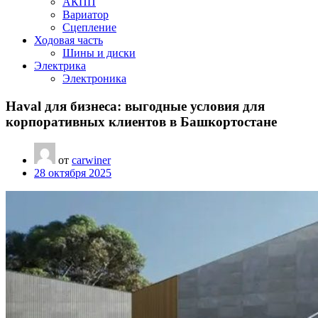
АКПП
Вариатор
Сцепление
Ходовая часть
Шины и диски
Электрика
Электроника
Haval для бизнеса: выгодные условия для
корпоративных клиентов в Башкортостане
от
carwiner
28 октября 2025