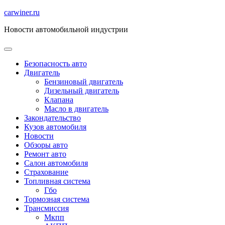
Перейти
carwiner.ru
к
Новости автомобильной индустрии
содержимому
Безопасность авто
Двигатель
Бензиновый двигатель
Дизельный двигатель
Клапана
Масло в двигатель
Закондательство
Кузов автомобиля
Новости
Обзоры авто
Ремонт авто
Салон автомобиля
Страхование
Топливная система
Гбо
Тормозная система
Трансмиссия
Мкпп