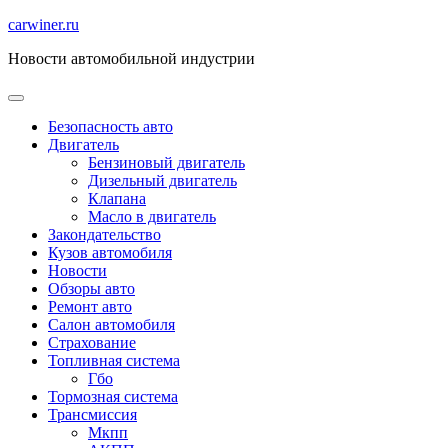
Перейти
carwiner.ru
к
Новости автомобильной индустрии
содержимому
Безопасность авто
Двигатель
Бензиновый двигатель
Дизельный двигатель
Клапана
Масло в двигатель
Закондательство
Кузов автомобиля
Новости
Обзоры авто
Ремонт авто
Салон автомобиля
Страхование
Топливная система
Гбо
Тормозная система
Трансмиссия
Мкпп