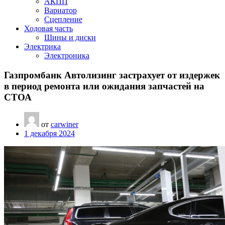
АКПП
Вариатор
Сцепление
Ходовая часть
Шины и диски
Электрика
Электроника
Газпромбанк Автолизинг застрахует от издержек
в период ремонта или ожидания запчастей на
СТОА
от
carwiner
1 декабря 2024