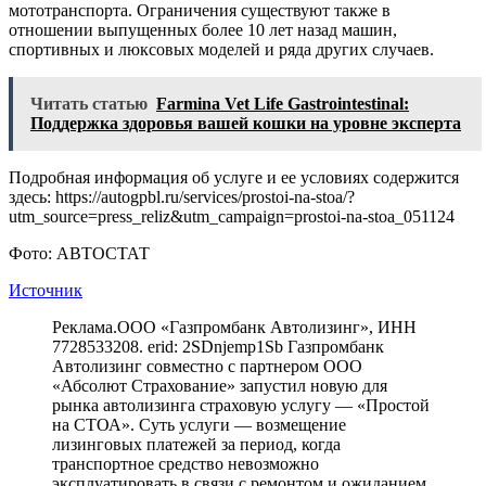
мототранспорта. Ограничения существуют также в
отношении выпущенных более 10 лет назад машин,
спортивных и люксовых моделей и ряда других случаев.
Читать статью
Farmina Vet Life Gastrointestinal:
Поддержка здоровья вашей кошки на уровне эксперта
Подробная информация об услуге и ее условиях содержится
здесь: https://autogpbl.ru/services/prostoi-na-stoa/?
utm_source=press_reliz&utm_campaign=prostoi-na-stoa_051124
Фото: АВТОСТАТ
Источник
Реклама.ООО «Газпромбанк Автолизинг», ИНН
7728533208. erid: 2SDnjemp1Sb Газпромбанк
Автолизинг совместно с партнером ООО
«Абсолют Страхование» запустил новую для
рынка автолизинга страховую услугу — «Простой
на СТОА». Суть услуги — возмещение
лизинговых платежей за период, когда
транспортное средство невозможно
эксплуатировать в связи с ремонтом и ожиданием