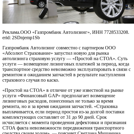
Реклама.ООО «Газпромбанк Автолизинг», ИНН 7728533208.
erid: 2SDnjemp1Sb
Газпромбанк Автолизинг совместно с партнером ООО
«Абсолют Страхование» запустил новую для рынка
автолизинга страховую услугу — «Простой на СТОА». Суть
услуги — возмещение лизинговых платежей за период, когда
транспортное средство невозможно эксплуатировать в связи с
ремонтом и ожиданием запчастей в результате наступления
страхового случая по каско.
«Простой на СТОА» в отличие от уже известной на рынке
услуги «Финансовый GAP» предполагает возмещение
лизинговых расходов, понесенных не только за время
ремонта, но и за время ожидания запчастей. «Страховка
выплачивается, если период простоя из-за долгой поставки
комплектующих составляет от 31 до 90 дней. Срок
исчисляется с момента проведения дефектовки и признания
СТОА факта невозможности передвижения транспортного
средства своим ходом», — поясняет Светлана Мишанина