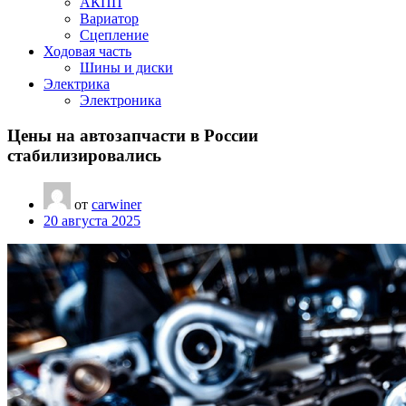
АКПП
Вариатор
Сцепление
Ходовая часть
Шины и диски
Электрика
Электроника
Цены на автозапчасти в России
стабилизировались
от
carwiner
20 августа 2025