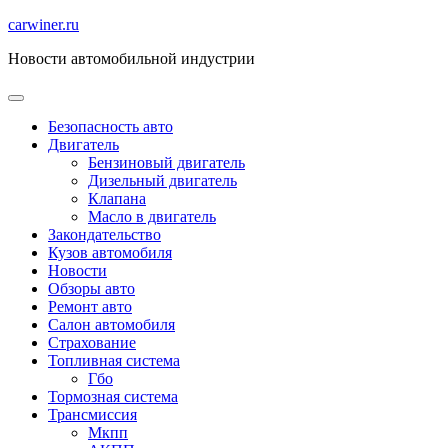
Перейти
carwiner.ru
к
Новости автомобильной индустрии
содержимому
Безопасность авто
Двигатель
Бензиновый двигатель
Дизельный двигатель
Клапана
Масло в двигатель
Закондательство
Кузов автомобиля
Новости
Обзоры авто
Ремонт авто
Салон автомобиля
Страхование
Топливная система
Гбо
Тормозная система
Трансмиссия
Мкпп