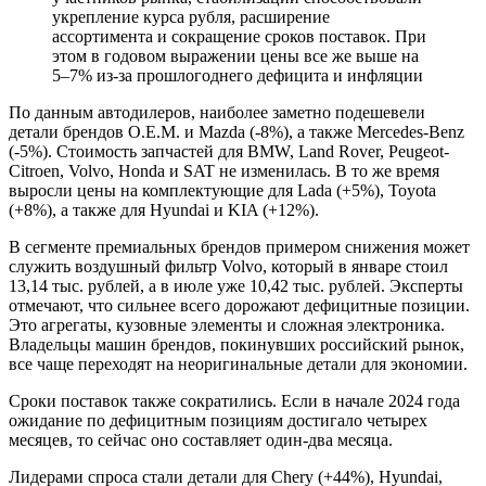
укрепление курса рубля, расширение
ассортимента и сокращение сроков поставок. При
этом в годовом выражении цены все же выше на
5–7% из-за прошлогоднего дефицита и инфляции
По данным автодилеров, наиболее заметно подешевели
детали брендов O.E.M. и Mazda (-8%), а также Mercedes-Benz
(-5%). Стоимость запчастей для BMW, Land Rover, Peugeot-
Citroen, Volvo, Honda и SAT не изменилась. В то же время
выросли цены на комплектующие для Lada (+5%), Toyota
(+8%), а также для Hyundai и KIA (+12%).
В сегменте премиальных брендов примером снижения может
служить воздушный фильтр Volvo, который в январе стоил
13,14 тыс. рублей, а в июле уже 10,42 тыс. рублей. Эксперты
отмечают, что сильнее всего дорожают дефицитные позиции.
Это агрегаты, кузовные элементы и сложная электроника.
Владельцы машин брендов, покинувших российский рынок,
все чаще переходят на неоригинальные детали для экономии.
Сроки поставок также сократились. Если в начале 2024 года
ожидание по дефицитным позициям достигало четырех
месяцев, то сейчас оно составляет один-два месяца.
Лидерами спроса стали детали для Chery (+44%), Hyundai,