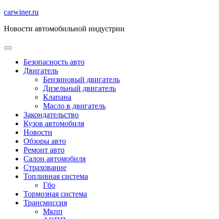
Перейти
carwiner.ru
к
Новости автомобильной индустрии
содержимому
Безопасность авто
Двигатель
Бензиновый двигатель
Дизельный двигатель
Клапана
Масло в двигатель
Закондательство
Кузов автомобиля
Новости
Обзоры авто
Ремонт авто
Салон автомобиля
Страхование
Топливная система
Гбо
Тормозная система
Трансмиссия
Мкпп