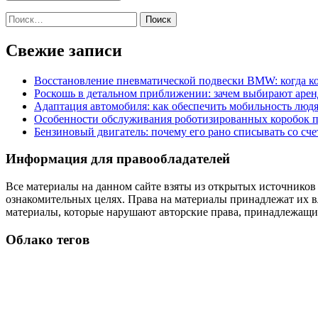
Найти:
Свежие записи
Восстановление пневматической подвески BMW: когда к
Роскошь в детальном приближении: зачем выбирают аренд
Адаптация автомобиля: как обеспечить мобильность лю
Особенности обслуживания роботизированных коробок пе
Бензиновый двигатель: почему его рано списывать со сч
Информация для правообладателей
Все материалы на данном сайте взяты из открытых источников
ознакомительных целях. Права на материалы принадлежат их в
материалы, которые нарушают авторские права, принадлежащие
Облако тегов