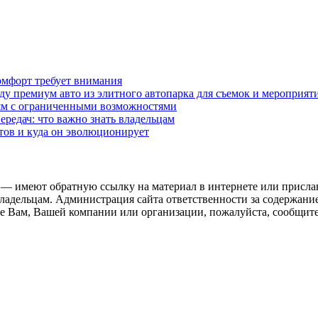
омфорт требует внимания
у премиум авто из элитного автопарка для съемок и мероприят
дям с ограниченными возможностями
редач: что важно знать владельцам
етов и куда он эволюционирует
 — имеют обратную ссылку на материал в интернете или присла
ладельцам. Администрация сайта ответственности за содержание
 Вам, Вашей компании или организации, пожалуйста, сообщите 