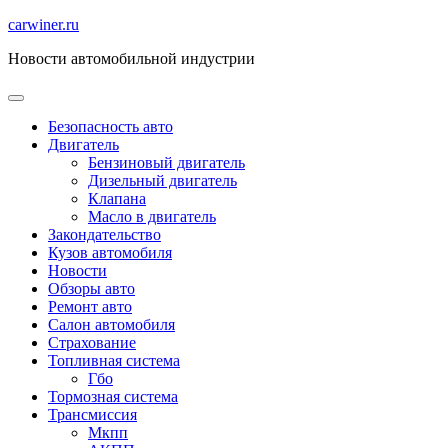
Перейти
carwiner.ru
к
Новости автомобильной индустрии
содержимому
Безопасность авто
Двигатель
Бензиновый двигатель
Дизельный двигатель
Клапана
Масло в двигатель
Закондательство
Кузов автомобиля
Новости
Обзоры авто
Ремонт авто
Салон автомобиля
Страхование
Топливная система
Гбо
Тормозная система
Трансмиссия
Мкпп