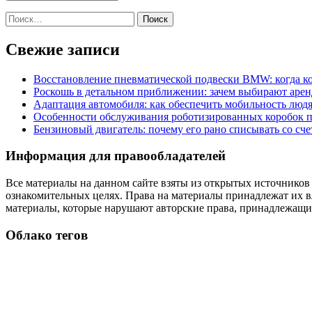
Найти:
Свежие записи
Восстановление пневматической подвески BMW: когда к
Роскошь в детальном приближении: зачем выбирают аренд
Адаптация автомобиля: как обеспечить мобильность лю
Особенности обслуживания роботизированных коробок пе
Бензиновый двигатель: почему его рано списывать со сч
Информация для правообладателей
Все материалы на данном сайте взяты из открытых источников
ознакомительных целях. Права на материалы принадлежат их в
материалы, которые нарушают авторские права, принадлежащие
Облако тегов