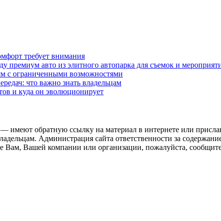
омфорт требует внимания
у премиум авто из элитного автопарка для съемок и мероприят
дям с ограниченными возможностями
редач: что важно знать владельцам
етов и куда он эволюционирует
 — имеют обратную ссылку на материал в интернете или присла
ладельцам. Администрация сайта ответственности за содержание
 Вам, Вашей компании или организации, пожалуйста, сообщите 