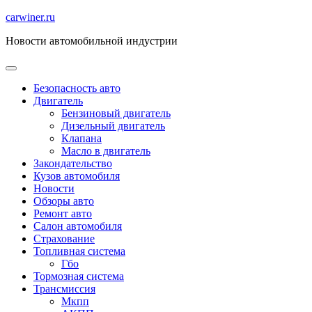
Перейти
carwiner.ru
к
Новости автомобильной индустрии
содержимому
Безопасность авто
Двигатель
Бензиновый двигатель
Дизельный двигатель
Клапана
Масло в двигатель
Закондательство
Кузов автомобиля
Новости
Обзоры авто
Ремонт авто
Салон автомобиля
Страхование
Топливная система
Гбо
Тормозная система
Трансмиссия
Мкпп