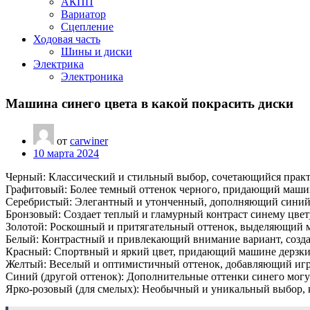
АКПП
Вариатор
Сцепление
Ходовая часть
Шины и диски
Электрика
Электроника
Машина синего цвета в какой покрасить диски
от
carwiner
10 марта 2024
Черный: Классический и стильный выбор, сочетающийся практ
Графитовый: Более темный оттенок черного, придающий маши
Серебристый: Элегантный и утонченный, дополняющий синий 
Бронзовый: Создает теплый и гламурный контраст синему цвет
Золотой: Роскошный и притягательный оттенок, выделяющий м
Белый: Контрастный и привлекающий внимание вариант, созд
Красный: Спортвный и яркий цвет, придающий машине дерзки
Желтый: Веселый и оптимистичный оттенок, добавляющий игр
Синий (другой оттенок): Дополнительные оттенки синего мог
Ярко-розовый (для смелых): Необычный и уникальный выбор, 