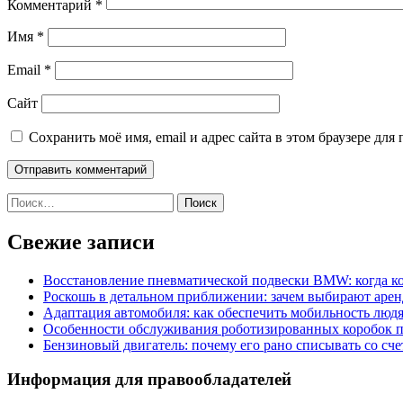
Комментарий
*
Имя
*
Email
*
Сайт
Сохранить моё имя, email и адрес сайта в этом браузере д
Найти:
Свежие записи
Восстановление пневматической подвески BMW: когда к
Роскошь в детальном приближении: зачем выбирают аренд
Адаптация автомобиля: как обеспечить мобильность лю
Особенности обслуживания роботизированных коробок пе
Бензиновый двигатель: почему его рано списывать со сч
Информация для правообладателей