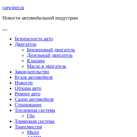
Перейти
carwiner.ru
к
Новости автомобильной индустрии
содержимому
Безопасность авто
Двигатель
Бензиновый двигатель
Дизельный двигатель
Клапана
Масло в двигатель
Закондательство
Кузов автомобиля
Новости
Обзоры авто
Ремонт авто
Салон автомобиля
Страхование
Топливная система
Гбо
Тормозная система
Трансмиссия
Мкпп