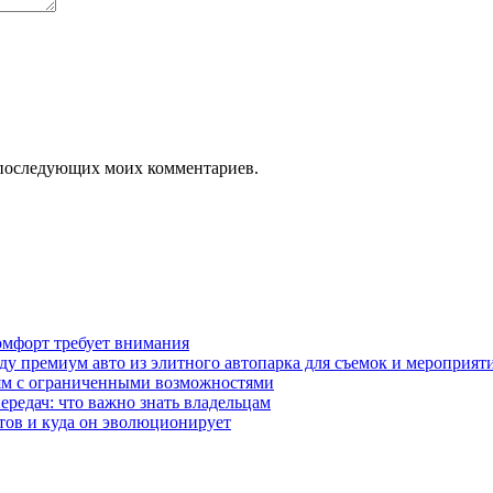
ля последующих моих комментариев.
омфорт требует внимания
у премиум авто из элитного автопарка для съемок и мероприят
дям с ограниченными возможностями
редач: что важно знать владельцам
етов и куда он эволюционирует