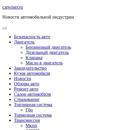
Перейти
carwiner.ru
к
Новости автомобильной индустрии
содержимому
Безопасность авто
Двигатель
Бензиновый двигатель
Дизельный двигатель
Клапана
Масло в двигатель
Закондательство
Кузов автомобиля
Новости
Обзоры авто
Ремонт авто
Салон автомобиля
Страхование
Топливная система
Гбо
Тормозная система
Трансмиссия
Мкпп