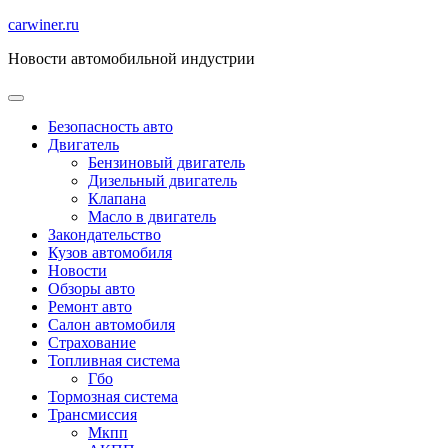
Перейти
carwiner.ru
к
Новости автомобильной индустрии
содержимому
Безопасность авто
Двигатель
Бензиновый двигатель
Дизельный двигатель
Клапана
Масло в двигатель
Закондательство
Кузов автомобиля
Новости
Обзоры авто
Ремонт авто
Салон автомобиля
Страхование
Топливная система
Гбо
Тормозная система
Трансмиссия
Мкпп