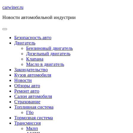
Перейти
carwiner.ru
к
Новости автомобильной индустрии
содержимому
Безопасность авто
Двигатель
Бензиновый двигатель
Дизельный двигатель
Клапана
Масло в двигатель
Закондательство
Кузов автомобиля
Новости
Обзоры авто
Ремонт авто
Салон автомобиля
Страхование
Топливная система
Гбо
Тормозная система
Трансмиссия
Мкпп