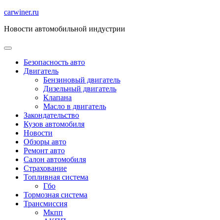
Перейти
carwiner.ru
к
Новости автомобильной индустрии
содержимому
Безопасность авто
Двигатель
Бензиновый двигатель
Дизельный двигатель
Клапана
Масло в двигатель
Закондательство
Кузов автомобиля
Новости
Обзоры авто
Ремонт авто
Салон автомобиля
Страхование
Топливная система
Гбо
Тормозная система
Трансмиссия
Мкпп