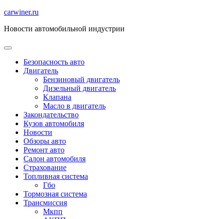
Перейти
carwiner.ru
к
Новости автомобильной индустрии
содержимому
Безопасность авто
Двигатель
Бензиновый двигатель
Дизельный двигатель
Клапана
Масло в двигатель
Закондательство
Кузов автомобиля
Новости
Обзоры авто
Ремонт авто
Салон автомобиля
Страхование
Топливная система
Гбо
Тормозная система
Трансмиссия
Мкпп