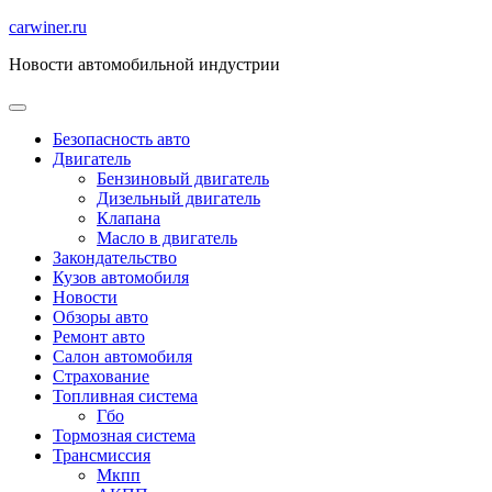
Перейти
carwiner.ru
к
Новости автомобильной индустрии
содержимому
Безопасность авто
Двигатель
Бензиновый двигатель
Дизельный двигатель
Клапана
Масло в двигатель
Закондательство
Кузов автомобиля
Новости
Обзоры авто
Ремонт авто
Салон автомобиля
Страхование
Топливная система
Гбо
Тормозная система
Трансмиссия
Мкпп