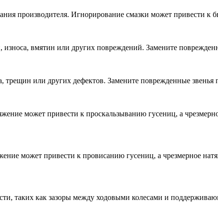
вания производителя. Игнорирование смазки может привести к б
н, износа, вмятин или других повреждений. Замените поврежде
, трещин или других дефектов. Замените поврежденные звенья 
яжение может привести к проскальзыванию гусениц, а чрезмерно
яжение может привести к провисанию гусениц, а чрезмерное нат
асти, таких как зазоры между ходовыми колесами и поддержива