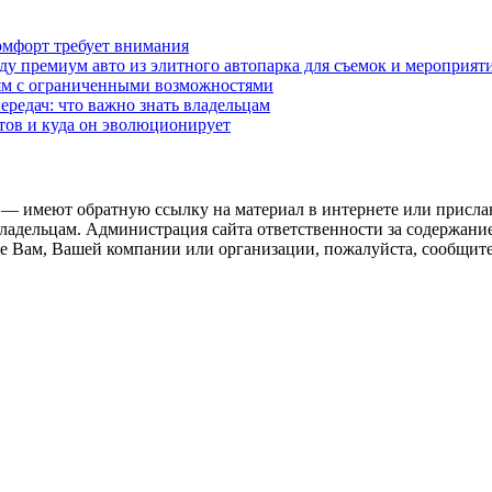
омфорт требует внимания
у премиум авто из элитного автопарка для съемок и мероприят
дям с ограниченными возможностями
редач: что важно знать владельцам
етов и куда он эволюционирует
 — имеют обратную ссылку на материал в интернете или присла
ладельцам. Администрация сайта ответственности за содержание
 Вам, Вашей компании или организации, пожалуйста, сообщите 