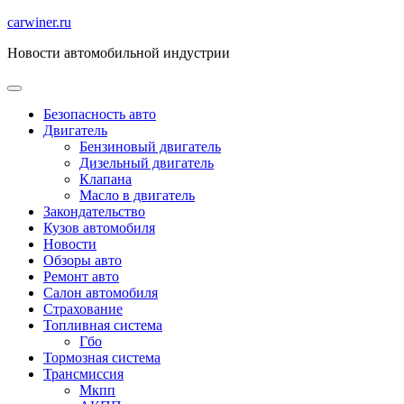
Перейти
carwiner.ru
к
Новости автомобильной индустрии
содержимому
Безопасность авто
Двигатель
Бензиновый двигатель
Дизельный двигатель
Клапана
Масло в двигатель
Закондательство
Кузов автомобиля
Новости
Обзоры авто
Ремонт авто
Салон автомобиля
Страхование
Топливная система
Гбо
Тормозная система
Трансмиссия
Мкпп