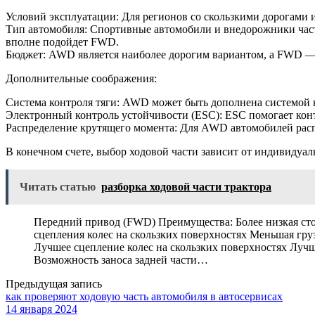
Условий эксплуатации: Для регионов со скользкими дорогам
Тип автомобиля: Спортивные автомобили и внедорожники час
вполне подойдет FWD.
Бюджет: AWD является наиболее дорогим вариантом, а FWD 
Дополнительные соображения:
Система контроля тяги: AWD может быть дополнена системой к
Электронный контроль устойчивости (ESC): ESC помогает конт
Распределение крутящего момента: Для AWD автомобилей расп
В конечном счете, выбор ходовой части зависит от индивидуа
Читать статью
разборка ходовой части трактора
Передний привод (FWD) Преимущества: Более низкая сто
сцепления колес на скользких поверхностях Меньшая гр
Лучшее сцепление колес на скользких поверхностях Лучш
Возможность заноса задней части…
Предыдущая запись
как проверяют ходовую часть автомобиля в автосервисах
14 января 2024