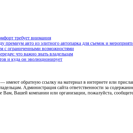
омфорт требует внимания
у премиум авто из элитного автопарка для съемок и мероприят
дям с ограниченными возможностями
редач: что важно знать владельцам
етов и куда он эволюционирует
 — имеют обратную ссылку на материал в интернете или присла
ладельцам. Администрация сайта ответственности за содержание
 Вам, Вашей компании или организации, пожалуйста, сообщите 