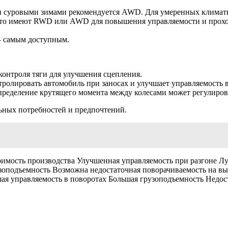
и и суровыми зимами рекомендуется AWD. Для умеренных клима
то имеют RWD или AWD для повышения управляемости и проход
— самым доступным.
онтроля тяги для улучшения сцепления.
ролировать автомобиль при заносах и улучшает управляемость в
ределение крутящего момента между колесами может регулирова
льных потребностей и предпочтений.
имость производства Улучшенная управляемость при разгоне Л
узоподъемность Возможна недостаточная поворачиваемость на в
ая управляемость в поворотах Большая грузоподъемность Недост