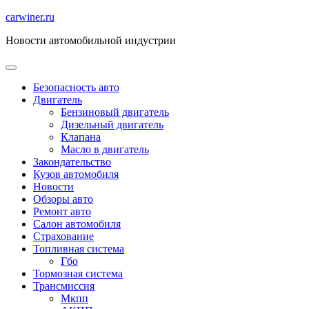
Перейти
carwiner.ru
к
Новости автомобильной индустрии
содержимому
Безопасность авто
Двигатель
Бензиновый двигатель
Дизельный двигатель
Клапана
Масло в двигатель
Закондательство
Кузов автомобиля
Новости
Обзоры авто
Ремонт авто
Салон автомобиля
Страхование
Топливная система
Гбо
Тормозная система
Трансмиссия
Мкпп