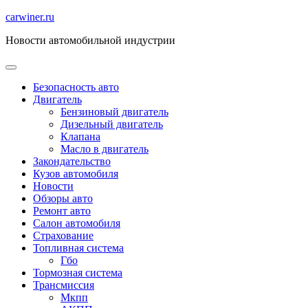
Перейти
carwiner.ru
к
Новости автомобильной индустрии
содержимому
Безопасность авто
Двигатель
Бензиновый двигатель
Дизельный двигатель
Клапана
Масло в двигатель
Закондательство
Кузов автомобиля
Новости
Обзоры авто
Ремонт авто
Салон автомобиля
Страхование
Топливная система
Гбо
Тормозная система
Трансмиссия
Мкпп