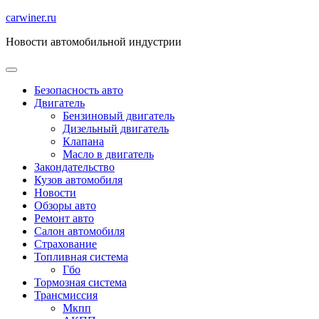
Перейти
carwiner.ru
к
Новости автомобильной индустрии
содержимому
Безопасность авто
Двигатель
Бензиновый двигатель
Дизельный двигатель
Клапана
Масло в двигатель
Закондательство
Кузов автомобиля
Новости
Обзоры авто
Ремонт авто
Салон автомобиля
Страхование
Топливная система
Гбо
Тормозная система
Трансмиссия
Мкпп